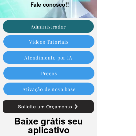
Fale conosco!!
Administrador
Vídeos Tutoriais
Atendimento por IA
Preços
Ativação de nova base
Solicite um Orçamento
Baixe grátis seu
aplicativo