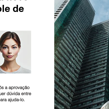
ole de
pós a aprovação
uer dúvida entre
ara ajuda-lo.