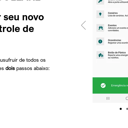
r
seu novo
trole de
usufruir de todos os
es
dois
passos abaixo: