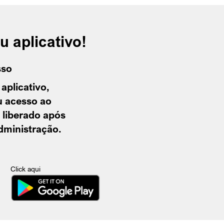
 aplicativo!
sso
 aplicativo,
u acesso ao
á liberado após
dministração
.
Click aqui