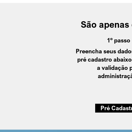
São apenas d
1º passo
Preencha seus dados
pré cadastro abaixo
a validação 
administraç
Pré Cadast