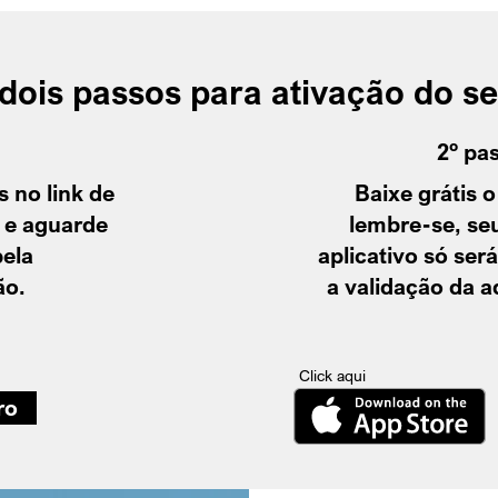
ois passos para ativação do seu
2º pa
 no link de
Baixe grátis o
 e aguarde
lembre-se, se
pela
aplicativo só ser
ão.
a
validação da a
Click aqui
ro